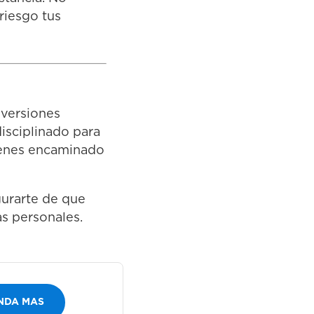
riesgo tus
nversiones
disciplinado para
tienes encaminado
gurarte de que
as personales.
NDA MAS