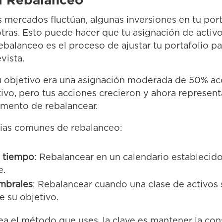
el Rebalanceo
 mercados fluctúan, algunas inversiones en tu port
tras. Esto puede hacer que tu asignación de activos
 rebalanceo es el proceso de ajustar tu portafolio p
vista.
tu objetivo era una asignación moderada de 50% a
ivo, pero tus acciones crecieron y ahora represent
omento de rebalancear.
ias comunes de rebalanceo:
l tiempo
: Rebalancear en un calendario establecido
e.
mbrales
: Rebalancear cuando una clase de activos 
e su objetivo.
ea el método que uses, la clave es mantener la con