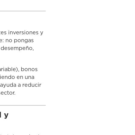
ntes inversiones y
le: no pongas
al desempeño,
ariable), bonos
rtiendo en una
 ayuda a reducir
ector.
l y