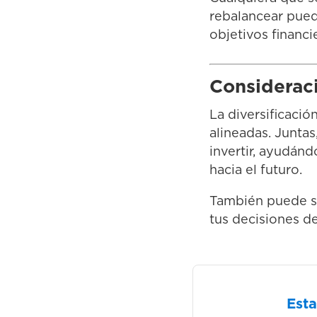
rebalancear puede
objetivos financi
Considerac
La diversificació
alineadas. Juntas
invertir, ayudán
hacia el futuro.
También puede se
tus decisiones de
Est