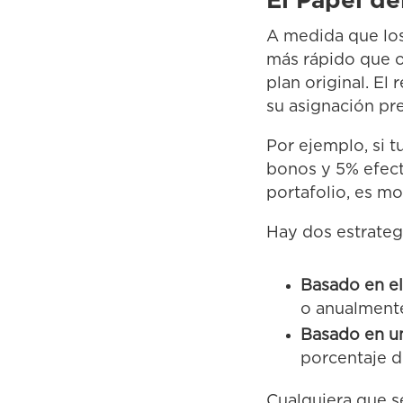
El Papel d
A medida que los
más rápido que o
plan original. El
su asignación pre
Por ejemplo, si 
bonos y 5% efect
portafolio, es m
Hay dos estrateg
Basado en e
o anualment
Basado en u
porcentaje d
Cualquiera que s